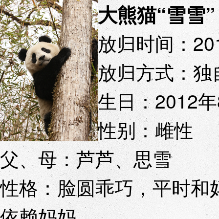
大熊猫“雪雪”
放归时间：201
放归方式：独
生日：2012年
性别：雌性
父、母：芦芦、思雪
性格：脸圆乖巧，平时和
依赖妈妈。