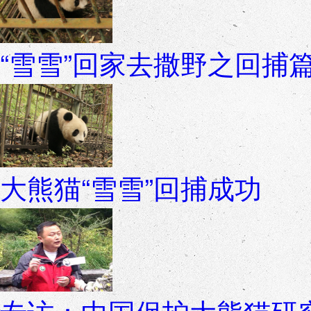
“雪雪”回家去撒野之回捕
大熊猫“雪雪”回捕成功