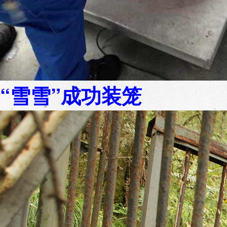
“雪雪”成功装笼