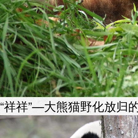
“祥祥”—大熊猫野化放归