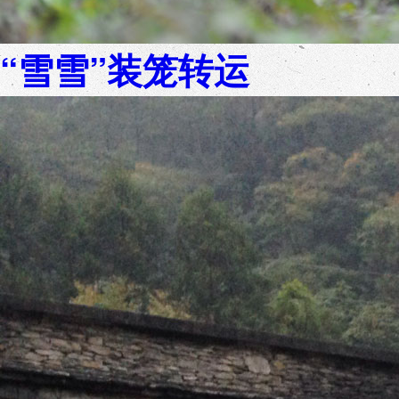
“雪雪”装笼转运