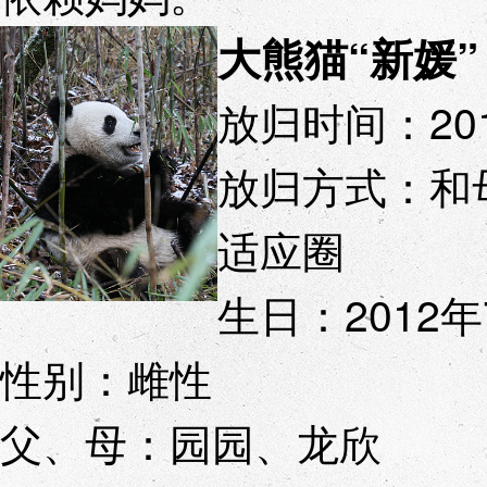
大熊猫“新媛”
放归时间：20
放归方式：和
适应圈
生日：2012年
性别：雌性
父、母：园园、龙欣